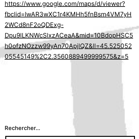
https://www.google.com/maps/d/viewer?
fbclid=IwAR3wXC1r4KMHh5fnBsm4VM7yH
2WCd8nF2oQDExg-
Dpu9lLKNWcSlxzACeaA&mid=10BdopHSC5
h0ofzNOzzw99yAn70ApjlQZ&ll=45.525052
05545149%2C2.3560889499999575&z=5
Rechercher…