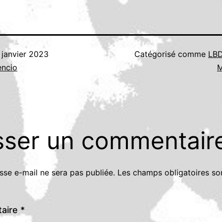
 janvier 2023
Catégorisé comme
LBD
encio
M
sser un commentair
sse e-mail ne sera pas publiée.
Les champs obligatoires so
aire
*