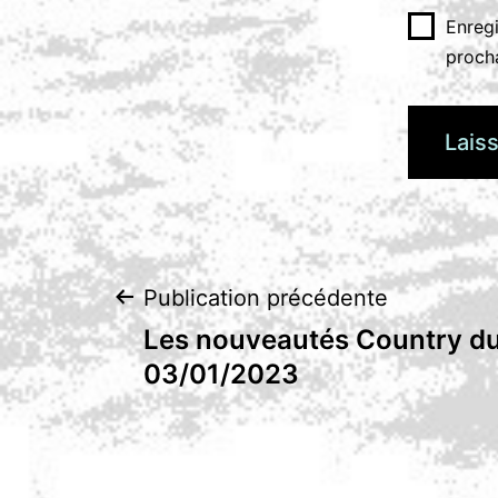
Enreg
proch
Navigation
Publication précédente
Les nouveautés Country du
de
03/01/2023
l’article