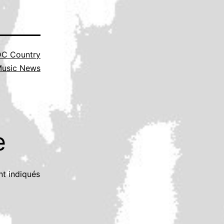
C Country
usic News
e
nt indiqués