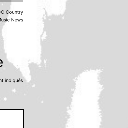
C Country
usic News
e
nt indiqués