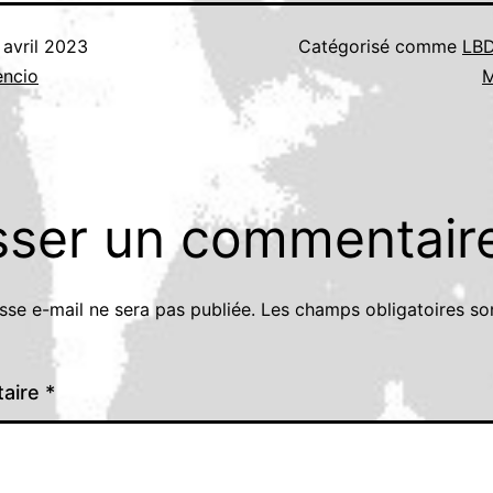
 avril 2023
Catégorisé comme
LBD
encio
M
sser un commentair
sse e-mail ne sera pas publiée.
Les champs obligatoires so
aire
*