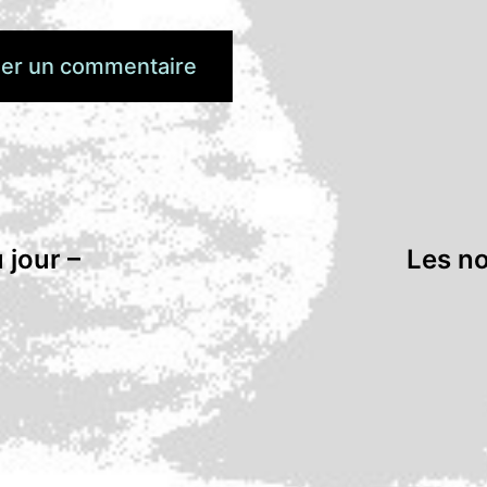
 jour –
Les no