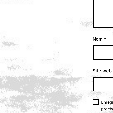
Nom
*
Site web
Enreg
proch