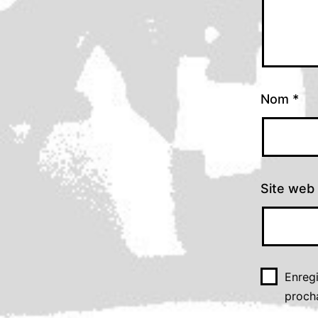
Nom
*
Site web
Enreg
proch