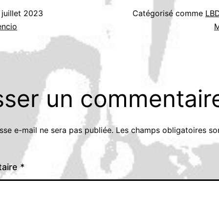
 juillet 2023
Catégorisé comme
LBD
encio
M
sser un commentair
sse e-mail ne sera pas publiée.
Les champs obligatoires so
aire
*