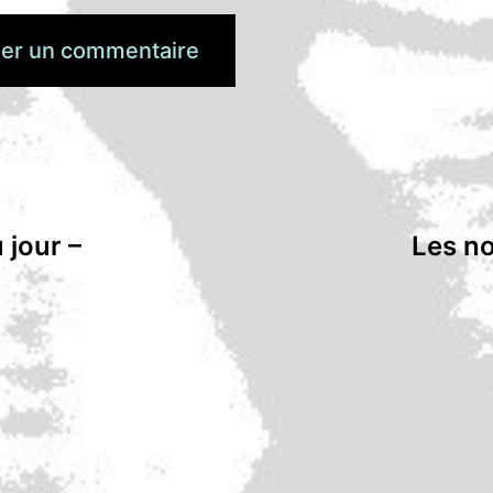
 jour –
Les no