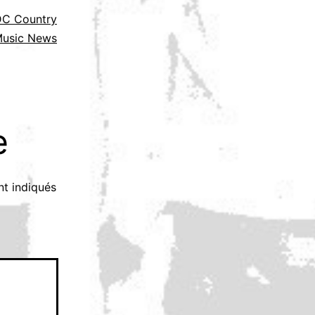
C Country
usic News
e
nt indiqués