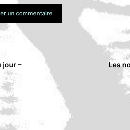
 jour –
Les no