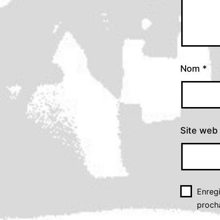
Nom
*
Site web
Enreg
proch