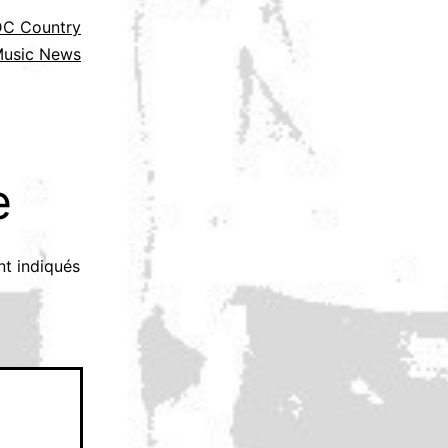
C Country
usic News
e
nt indiqués