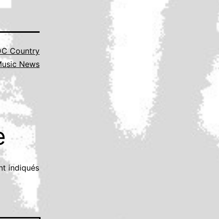
C Country
usic News
e
nt indiqués